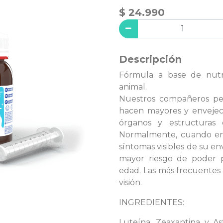
$ 24.990
Descripción
Fórmula a base de nutr
animal.
Nuestros compañeros pelu
hacen mayores y envejec
órganos y estructuras 
Normalmente, cuando en
síntomas visibles de su e
mayor riesgo de poder p
edad. Las más frecuentes 
visión.
INGREDIENTES:
Luteína, Zeaxantina y As