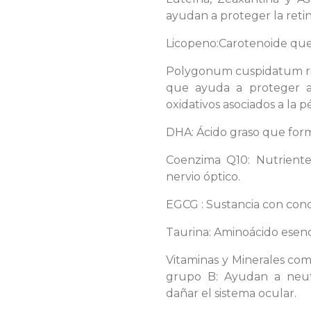
ayudan a proteger la retin
Licopeno:Carotenoide que 
Polygonum cuspidatum ric
que ayuda a proteger a 
oxidativos asociados a la p
DHA: Ácido graso que form
Coenzima Q10: Nutriente
nervio óptico.
EGCG : Sustancia con cono
Taurina: Aminoácido esenci
Vitaminas y Minerales como
grupo B: Ayudan a neutr
dañar el sistema ocular.