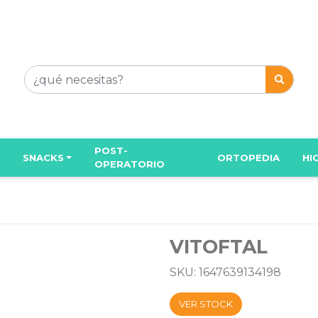
POST-
SNACKS
ORTOPEDIA
HI
OPERATORIO
VITOFTAL
SKU: 1647639134198
VER STOCK