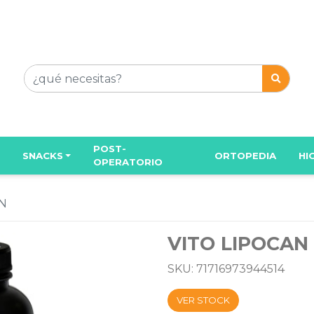
POST-
SNACKS
ORTOPEDIA
HI
OPERATORIO
N
VITO LIPOCAN
SKU: 71716973944514
VER STOCK