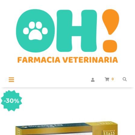
0
-30%