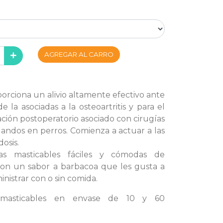
AGREGAR AL CARRO
orciona un alivio altamente efectivo ante
e la asociadas a la osteoartritis y para el
ación postoperatorio asociado con cirugías
blandos en perros. Comienza a actuar a las
osis.
as masticables fáciles y cómodas de
 con un sabor a barbacoa que les gusta a
nistrar con o sin comida.
s masticables en envase de 10 y 60