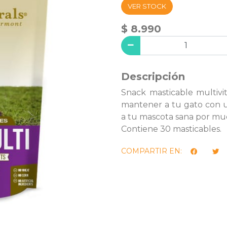
VER STOCK
$ 8.990
Descripción
Snack masticable multivi
mantener a tu gato con u
a tu mascota sana por mu
Contiene 30 masticables.
COMPARTIR EN: