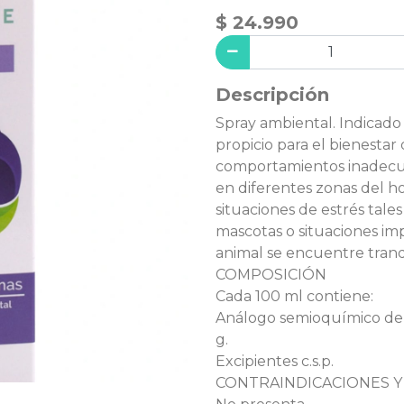
$ 24.990
Descripción
Spray ambiental. Indicad
propicio para el bienestar 
comportamientos inadecu
en diferentes zonas del h
situaciones de estrés tal
mascotas o situaciones im
animal se encuentre tranq
COMPOSICIÓN
Cada 100 ml contiene:
Análogo semioquímico de l
g.
Excipientes c.s.p.
CONTRAINDICACIONES 