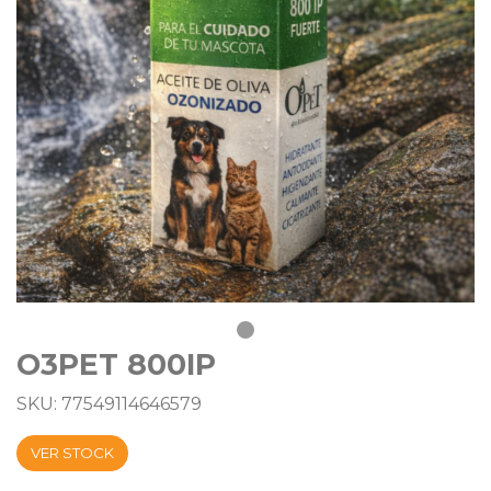
O3PET 800IP
SKU: 77549114646579
VER STOCK