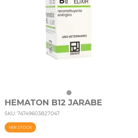
HEMATON B12 JARABE
SKU: 74749603827047
VER STOCK