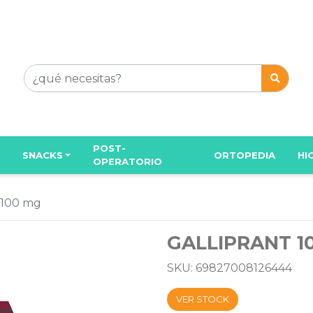
POST-
SNACKS
ORTOPEDIA
HI
OPERATORIO
100 mg
GALLIPRANT 1
SKU: 69827008126444
VER STOCK