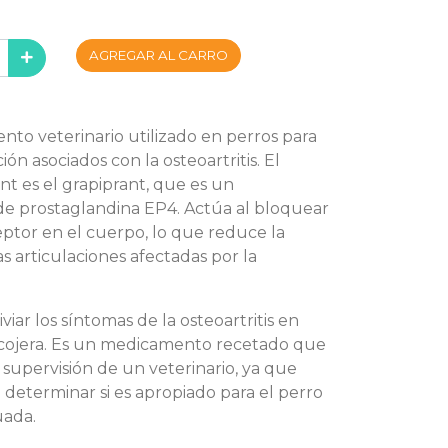
AGREGAR AL CARRO
nto veterinario utilizado en perros para
ción asociados con la osteoartritis. El
ant es el grapiprant, que es un
de prostaglandina EP4. Actúa al bloquear
ptor en el cuerpo, lo que reduce la
as articulaciones afectadas por la
liviar los síntomas de la osteoartritis en
a cojera. Es un medicamento recetado que
 supervisión de un veterinario, ya que
 determinar si es apropiado para el perro
uada.