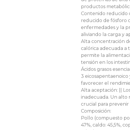
productos metabólic
Contenido reducido de
reducido de fósforo 
enfermedades y la pro
aliviando la carga y 
Alta concentración de
calórica adecuada a 
permite la alimentaci
tensión en los intesti
Ácidos grasos esencia
3 eicosapentaenoico
favorecer el rendimie
Alta aceptación: || 
inadecuada. Un alto n
crucial para prevenir
Composición:
Pollo (compuesto por
47%, caldo: 45,5%, co