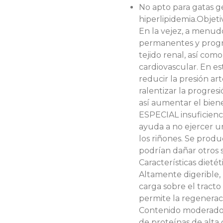
No apto para gatas ges
hiperlipidemia.Objetiv
En la vejez, a menud
permanentes y progre
tejido renal, así co
cardiovascular. En est
reducir la presión ar
ralentizar la progres
así aumentar el biene
ESPECIAL insuficienci
ayuda a no ejercer un
los riñones. Se prod
podrían dañar otros 
Características dietét
Altamente digerible, p
carga sobre el tracto
permite la regeneraci
Contenido moderado 
de proteínas de alta