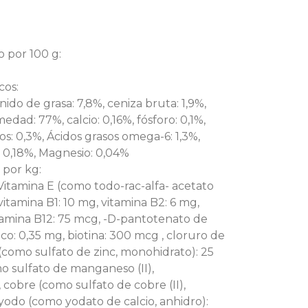
 por 100 g:
cos:
nido de grasa: 7,8%, ceniza bruta: 1,9%,
edad: 77%, calcio: 0,16%, fósforo: 0,1%,
s: 0,3%, Ácidos grasos omega-6: 1,3%,
: 0,18%, Magnesio: 0,04%
 por kg:
Vitamina E (como todo-rac-alfa- acetato
 vitamina B1: 10 mg, vitamina B2: 6 mg,
itamina B12: 75 mcg, -D-pantotenato de
lico: 0,35 mg, biotina: 300 mcg , cloruro de
 (como sulfato de zinc, monohidrato): 25
 sulfato de manganeso (II),
 cobre (como sulfato de cobre (II),
 yodo (como yodato de calcio, anhidro):