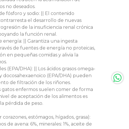
os no deseados.
 fósforo y sodio: || El contenido
contrarresta el desarrollo de nuevas
gresión de la insuficiencia renal crónica
apoyando la función renal.
 energía: || Garantiza una ingesta
través de fuentes de energía no proteicas,
ón en pequeñas comidas y alivia la
nos.
les (EPA/DHA): || Los ácidos grasos omega-
 y docosahexaenoico (EPA/DHA) pueden
nto de filtración de los riñones.
Los gatos enfermos suelen comer de forma
ivel de aceptación de los alimentos es
 la pérdida de peso.
 corazones, estómagos, hígados, grasa):
pos de avena: 6%, minerales: 1%, aceite de