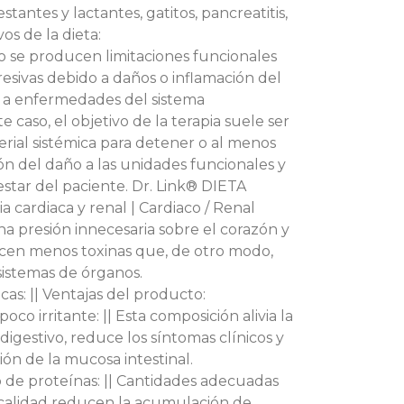
tantes y lactantes, gatitos, pancreatitis,
os de la dieta:
o se producen limitaciones funcionales
sivas debido a daños o inflamación del
mo a enfermedades del sistema
e caso, el objetivo de la terapia suele ser
terial sistémica para detener o al menos
ión del daño a las unidades funcionales y
star del paciente. Dr. Link® DIETA
a cardiaca y renal | Cardiaco / Renal
a presión innecesaria sobre el corazón y
ucen menos toxinas que, de otro modo,
sistemas de órganos.
icas: || Ventajas del producto:
oco irritante: || Esta composición alivia la
 digestivo, reduce los síntomas clínicos y
ón de la mucosa intestinal.
de proteínas: || Cantidades adecuadas
 calidad reducen la acumulación de