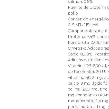
salmón: 0,5%
Fuente de proteínas:
pollo
Contenido energético
0 ,5 MJ / 115 kcal
Componentes analíti
Proteína: 7,4%, conte
fibra bruta: 0,4%, hum
Omega-3 Ácidos graso
Sodio: 0,08%, Potasio
Aditivos nutricionales
Vitamina D3: 200 UI, 
de tocoferilo): 20 UI,
vitamina B6: 2 mg, v
calcio: 9 mg, ácido fó
colina: 1200 mg, zinc
mg, manganeso (como
monohidrato): 1,4 mg,
pentahidrato): 1 mg ,