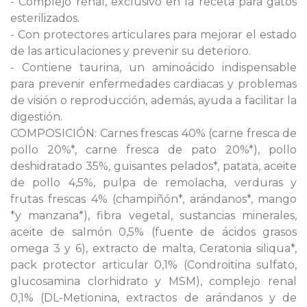
- Complejo renal, exclusivo en la receta para gatos
esterilizados.
- Con protectores articulares para mejorar el estado
de las articulaciones y prevenir su deterioro.
- Contiene taurina, un aminoácido indispensable
para prevenir enfermedades cardiacas y problemas
de visión o reproducción, además, ayuda a facilitar la
digestión.
COMPOSICIÓN: Carnes frescas 40% (carne fresca de
pollo 20%*, carne fresca de pato 20%*), pollo
deshidratado 35%, guisantes pelados*, patata, aceite
de pollo 4,5%, pulpa de remolacha, verduras y
frutas frescas 4% (champiñón*, arándanos*, mango
*y manzana*), fibra vegetal, sustancias minerales,
aceite de salmón 0,5% (fuente de ácidos grasos
omega 3 y 6), extracto de malta, Ceratonia siliqua*,
pack protector articular 0,1% (Condroitina sulfato,
glucosamina clorhidrato y MSM), complejo renal
0,1% (DL-Metionina, extractos de arándanos y de