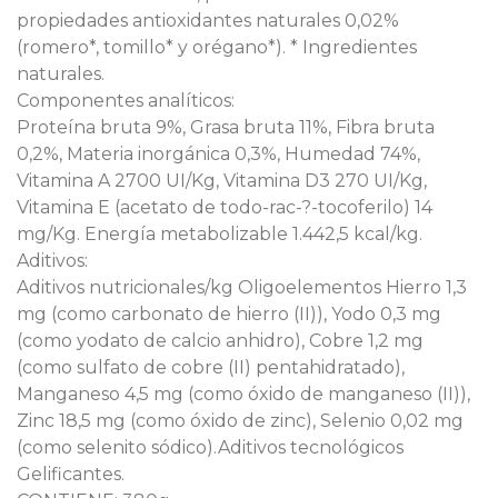
propiedades antioxidantes naturales 0,02%
(romero*, tomillo* y orégano*). * Ingredientes
naturales.
Componentes analíticos:
Proteína bruta 9%, Grasa bruta 11%, Fibra bruta
0,2%, Materia inorgánica 0,3%, Humedad 74%,
Vitamina A 2700 UI/Kg, Vitamina D3 270 UI/Kg,
Vitamina E (acetato de todo-rac-?-tocoferilo) 14
mg/Kg. Energía metabolizable 1.442,5 kcal/kg.
Aditivos:
Aditivos nutricionales/kg Oligoelementos Hierro 1,3
mg (como carbonato de hierro (II)), Yodo 0,3 mg
(como yodato de calcio anhidro), Cobre 1,2 mg
(como sulfato de cobre (II) pentahidratado),
Manganeso 4,5 mg (como óxido de manganeso (II)),
Zinc 18,5 mg (como óxido de zinc), Selenio 0,02 mg
(como selenito sódico).Aditivos tecnológicos
Gelificantes.