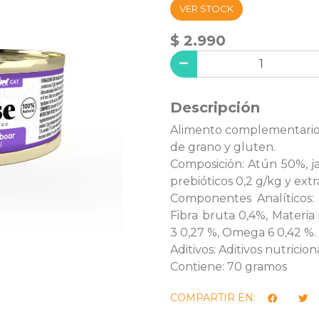
VER STOCK
$ 2.990
Descripción
Alimento complementario p
de grano y gluten.
Composición: Atún 50%, ja
prebióticos 0,2 g/kg y ex
Componentes Analíticos: 
Fibra bruta 0,4%, Materi
3 0,27 %, Omega 6 0,42 %.
Aditivos: Aditivos nutrici
Contiene: 70 gramos
COMPARTIR EN: