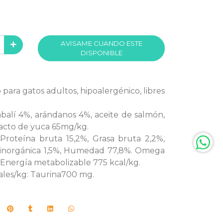
AVISAME CUANDO ESTE
DISPONIBLE
ara gatos adultos, hipoalergénico, libres
balí 4%, arándanos 4%, aceite de salmón,
tracto de yuca 65mg/kg.
Proteína bruta 15,2%, Grasa bruta 2,2%,
a inorgánica 1,5%, Humedad 77,8%. Omega
 Energía metabolizable 775 kcal/kg.
onales/kg: Taurina700 mg.